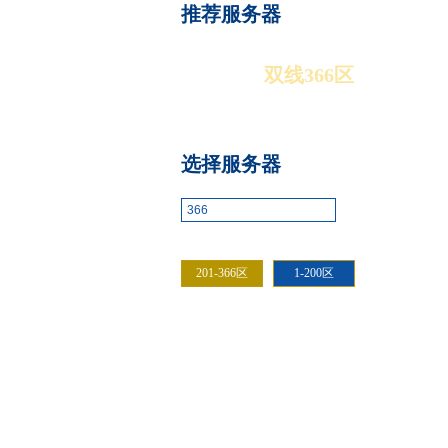
推荐服务器
双线366区
选择服务器
快速进入
201-366区
1-200区
双线366区
双
双线362区
双