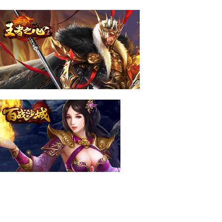
百战霸主
王者之心2
百战沙城
霸者天下
帝王霸业
霸者归来
传奇霸主
乾坤天地
权力的游戏
原始传奇
天尊传奇
更多游戏