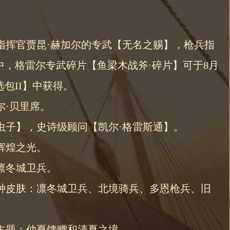
兵指挥官贾昆·赫加尔的专武【无名之赐】，枪兵指
，格雷尔专武碎片【鱼梁木战斧·碎片】可于8月
包II】中获得。
尔·贝里席。
灰虫子】，史诗级顾问【凯尔·格雷斯通】。
辉煌之光。
：凛冬城卫兵。
兵种皮肤：凛冬城卫兵、北境骑兵、多恩枪兵、旧
肤主题：仲夏馈赠和清夏之境。