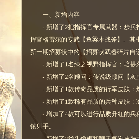
一、新增内容
- 新增了2把指挥官专属武器：步
挥官格雷尔的专武【鱼梁木战斧】。其中
新一期招募状中的【招募状武器碎片自选
- 新增了1名绿之视野指挥官：培提
- 新增了2名顾问：传说级顾问【
- 新增了1款传奇品质的行军皮肤：
- 新增了1款稀有品质的兵种皮肤
- 增加了4款可以进行品质升红的
镇射手。
- 新增了2类头像框和聊天气泡皮