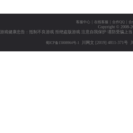
|
|
|
客服中心
在线客服
合作QQ
合
Copyright © 2008-2
游戏健康忠告：抵制不良游戏 拒绝盗版游戏 注意自我保护 谨防受骗上当
川网文 [2019] 4811-371号
川
蜀ICP备15008964号-1