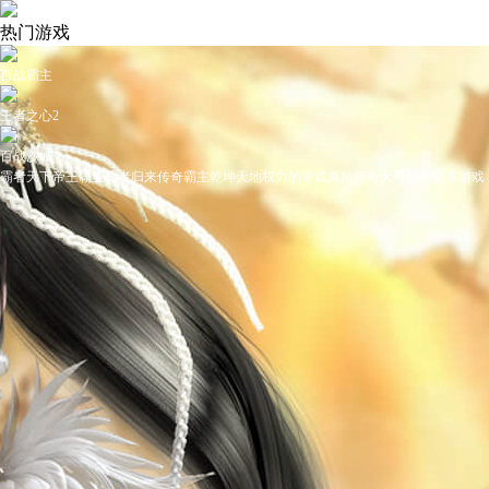
热门游戏
百战霸主
王者之心2
百战沙城
霸者天下
帝王霸业
霸者归来
传奇霸主
乾坤天地
权力的游戏
原始传奇
天尊传奇
更多游戏