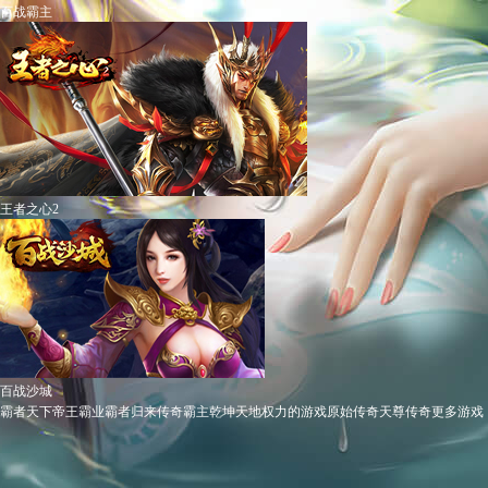
百战霸主
王者之心2
百战沙城
霸者天下
帝王霸业
霸者归来
传奇霸主
乾坤天地
权力的游戏
原始传奇
天尊传奇
更多游戏