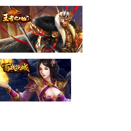
百战霸主
王者之心2
百战沙城
霸者天下
帝王霸业
霸者归来
传奇霸主
乾坤天地
权力的游戏
原始传奇
天尊传奇
更多游戏