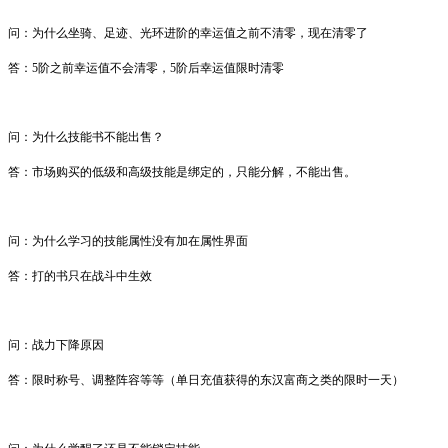
问：
为什么坐骑、足迹、光环进阶的幸运值之前不清零，现在清零了
答：
5
阶之前幸运值不会清零，
5
阶后幸运值限时清零
问
：
为什么技能书不能出售？
答：
市场购买的低级和高级技能是绑定的，只能分解，不能出售。
问
：
为什么学习的技能属性没有加在属性界面
答：
打的书只在战斗中生效
问
：
战力下降原因
答：
限时称号、调整阵容等等
（单日充值获得的东汉富商之类的限时一天）