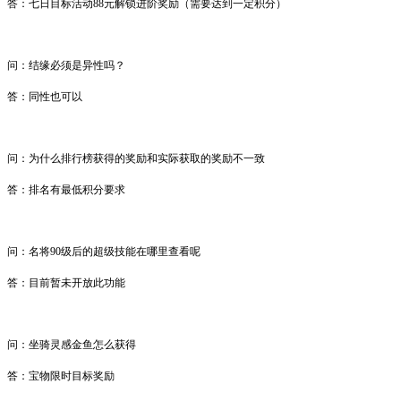
答：
七日目标活动
88
元解锁进阶奖励（需要达到一定积分）
问
：
结缘必须是异性吗？
答：
同性也可以
问
：
为什么排行榜获得的奖励和实际获取的奖励不一致
答：
排名有最低积分要求
问
：
名将
90
级后的超级技能在哪里查看呢
答：
目前暂未开放此功能
问
：
坐骑灵感金鱼怎么获得
答：
宝物限时目标奖励