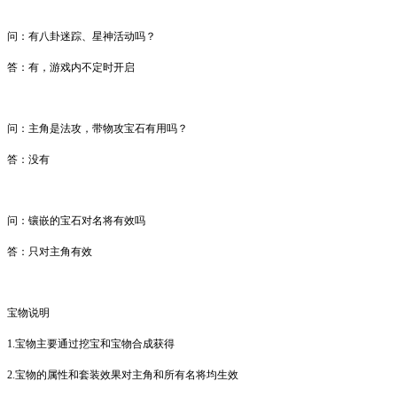
问
：
有八卦迷踪、星神活动吗？
答：
有，游戏内不定时开启
问
：
主角是法攻，带物攻宝石有用吗？
答：
没有
问
：
镶嵌的宝石对名将有效吗
答：
只对主角有效
宝物说明
1.
宝物主要通过挖宝和宝物合成获得
2.
宝物的属性和套装效果对主角和所有名将均生效