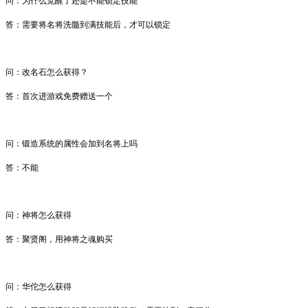
问
：
为什么觉醒了还是不能锁定技能
答：需要将名将洗髓到满技能后，才可以锁定
问
：
改名石怎么获得？
答：
首次进游戏免费赠送一个
问
：
锻造系统的属性会加到名将上吗
答：
不能
问
：
神将怎么获得
答：
聚贤阁，用神将之魂购买
问
：
华佗怎么获得