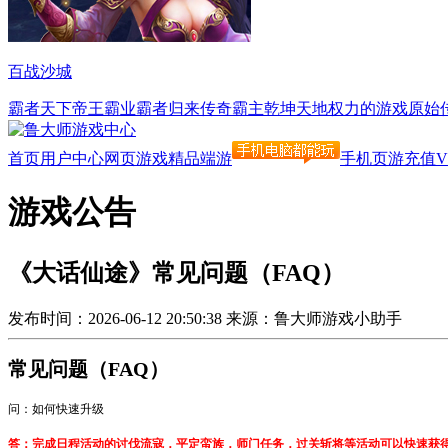
百战沙城
霸者天下
帝王霸业
霸者归来
传奇霸主
乾坤天地
权力的游戏
原始
首页
用户中心
网页游戏
精品端游
手机页游
充值
V
游戏公告
《大话仙途》常见问题（FAQ）
发布时间：2026-06-12 20:50:38
来源：鲁大师游戏小助手
常见问题（
FAQ
）
问
：
如何快速升级
答：完成日程活动的讨伐流寇，平定蛮族，师门任务，过关斩将等活动可以快速获