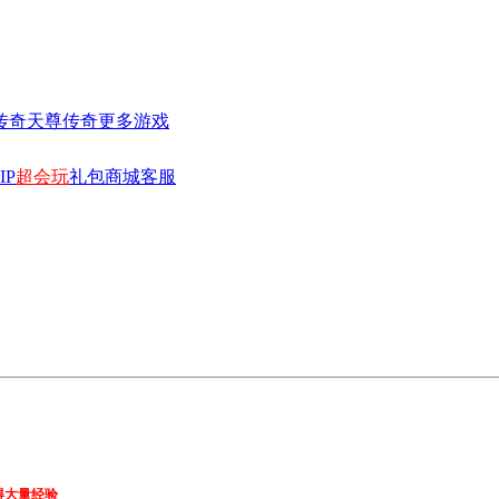
传奇
天尊传奇
更多游戏
IP
超会玩
礼包
商城
客服
得大量经验