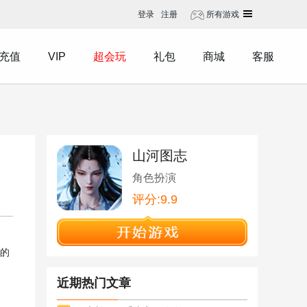
登录
注册
所有游戏
充值
VIP
超会玩
礼包
商城
客服
山河图志
角色扮演
评分:9.9
的