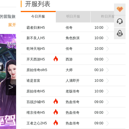
开服列表
的冒险旅
今日开服
明日开服
昨日开服
魔法旅途
展开
霸者归来H5
传奇
10:00
新不良人H5
角色扮演
10:00
乾坤天地H5
传奇
10:00
开天西游H5
西游
09:00
原始传奇olh5
大师
00:10
谁是首富
人满即开
10:00
>
原始传奇H5
老版传奇
10:00
百战沙城H5
热血传奇
09:00
维京传奇H5
热血传奇
09:00
王者之心2H5
热血传奇
09:00