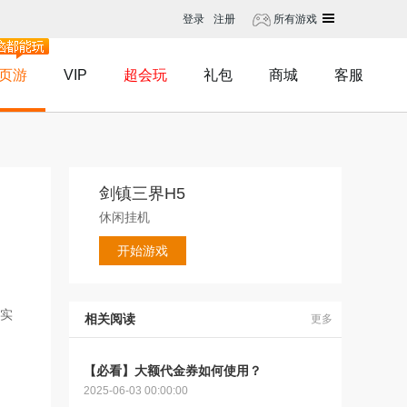
登录
注册
所有游戏
页游
VIP
超会玩
礼包
商城
客服
剑镇三界H5
休闲挂机
开始游戏
实
相关阅读
更多
【必看】大额代金券如何使用？
2025-06-03 00:00:00