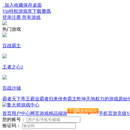
加入收藏
保存桌面
Vip特权
游戏库下载
资讯
登录
注册
所有游戏
热门游戏
百战霸主
王者之心2
百战沙城
霸者天下
帝王霸业
霸者归来
传奇霸主
乾坤天地
权力的游戏
原始
首页
用户中心
网页游戏
精品端游
手机页游
充值
V
您的账号：
验证码：